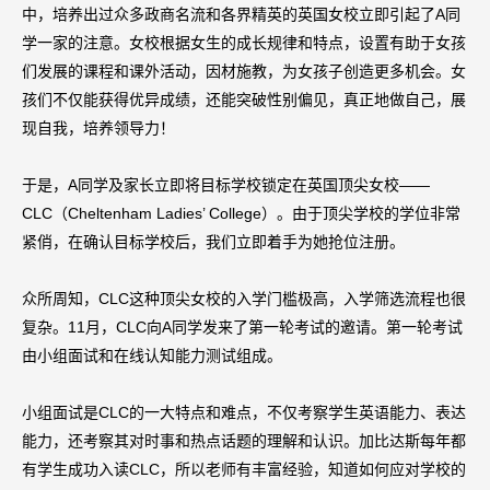
中，培养出过众多政商名流和各界精英的英国女校立即引起了A同
学一家的注意。女校根据女生的成长规律和特点，设置有助于女孩
们发展的课程和课外活动，因材施教，为女孩子创造更多机会。女
孩们不仅能获得优异成绩，还能突破性别偏见，真正地做自己，展
现自我，培养领导力！
于是，A同学及家长立即将目标学校锁定在英国顶尖女校——
CLC（Cheltenham Ladies’ College）。由于顶尖学校的学位非常
紧俏，在确认目标学校后，我们立即着手为她抢位注册。
众所周知，CLC这种顶尖女校的入学门槛极高，入学筛选流程也很
复杂。11月，CLC向A同学发来了第一轮考试的邀请。第一轮考试
由小组面试和在线认知能力测试组成。
小组面试是CLC的一大特点和难点，不仅考察学生英语能力、表达
能力，还考察其对时事和热点话题的理解和认识。加比达斯每年都
有学生成功入读CLC，所以老师有丰富经验，知道如何应对学校的