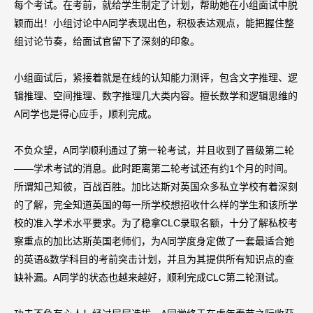
每个考试。在考前，就给学生制定了计划，帮助她在小组面试中脱
颖而出！小组讨论中A同学表现出色，积极表达观点，能把握住整
组讨论节奏，给面试官留下了深刻的印象。
小组面试后，紧接着就是在线的认知能力测评，包含文字推理、逻
辑推理、空间推理、数字推理几大类内容。擅长数学和逻辑思维的
A同学也是得心应手，顺利完成。
不负众望，A同学顺利通过了第一轮考试，并且收到了晋级第二轮
——学术考试的消息。此时距离第二轮考试还有约1个月的时间。
所谓知己知彼，百战百胜。加比达斯对英国众多私立学校有着深刻
的了解，完全知道英国的每一所学校想招收什么样的学生和该所学
校的准入学术水平要求。为了稳拿CLC录取名额，十分了解私校考
察重点的加比达斯英国老师们，为A同学度身定做了一套最适合她
的英语&数学科目的考前突击计划，并且为其提供所有知识点的查
缺补漏。A同学的状态也越来越好，顺利完成CLC第二轮测试。