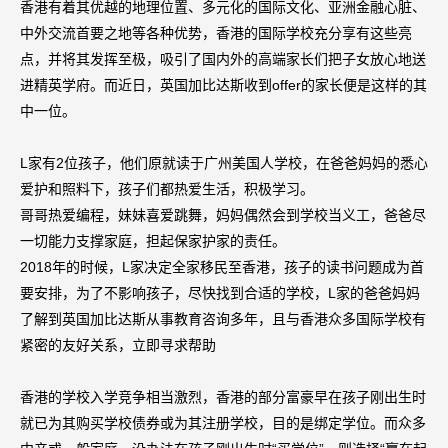
香港有着其优越的地理位置、多元化的国际文化、亚洲金融心脏、
中外交流首要之地等各种优势，香港的国际学校充分享有这些亮
点，并将其发挥至极，吸引了国内外的高端家长们把子女放心地送
进精英学府。而近日，英国加比达斯收到offer的家长便是这样的其
中一位。
L家有2位孩子，他们原就读于广州美国人学校，在爸爸妈妈的悉心
爱护和照料下，孩子们都热爱生活，积极学习。
哥哥热爱编程，妹妹喜爱跳舞，妈妈偶然会到学校当义工，爸爸尽
一切能力支撑家庭，担起保家护家的责任。
2018年的时候，L家决定全家移民至香港，孩子的读书问题成为首
要安排，为了不影响孩子，尽快找到合适的学校，L家的爸爸妈妈
了解到英国加比达斯从事教育咨询多年，且与香港众多国际学校有
紧密的友好关系，立即寻求帮助
香港的学校入学竞争相当激烈，香港的部分富豪早在孩子刚出生时
就已为其购买学校债券或为其注册学校，目的是绑定学位。而众多