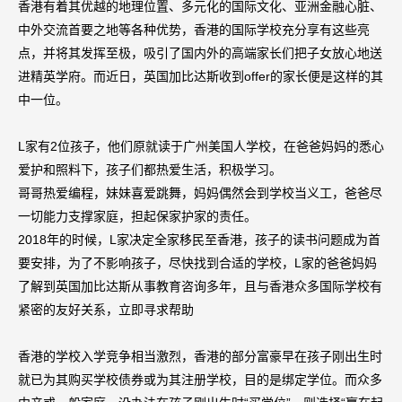
香港有着其优越的地理位置、多元化的国际文化、亚洲金融心脏、
中外交流首要之地等各种优势，香港的国际学校充分享有这些亮
点，并将其发挥至极，吸引了国内外的高端家长们把子女放心地送
进精英学府。而近日，英国加比达斯收到offer的家长便是这样的其
中一位。
L家有2位孩子，他们原就读于广州美国人学校，在爸爸妈妈的悉心
爱护和照料下，孩子们都热爱生活，积极学习。
哥哥热爱编程，妹妹喜爱跳舞，妈妈偶然会到学校当义工，爸爸尽
一切能力支撑家庭，担起保家护家的责任。
2018年的时候，L家决定全家移民至香港，孩子的读书问题成为首
要安排，为了不影响孩子，尽快找到合适的学校，L家的爸爸妈妈
了解到英国加比达斯从事教育咨询多年，且与香港众多国际学校有
紧密的友好关系，立即寻求帮助
香港的学校入学竞争相当激烈，香港的部分富豪早在孩子刚出生时
就已为其购买学校债券或为其注册学校，目的是绑定学位。而众多